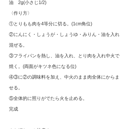
油 2g(小さじ1/2)
〈作り方〉
①とりもも肉を4等分に切る。(1cm角位)
②にんにく・しょうが・しょうゆ・みりん・油を入れ
混ぜる。
③フライパンを熱し、油を入れ、とり肉を入れ中火で
焼く。(両面がキツネ色になる位)
④③に②の調味料を加え、中火のまま肉全体にからま
せる。
⑤全体的に照りがでたら火を止める。
完成