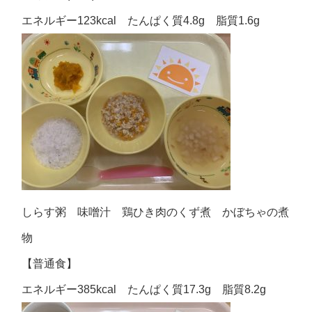
エネルギー123kcal たんぱく質4.8g 脂質1.6g
しらす粥 味噌汁 鶏ひき肉のくず煮 かぼちゃの煮
物
【普通食】
エネルギー385kcal たんぱく質17.3g 脂質8.2g