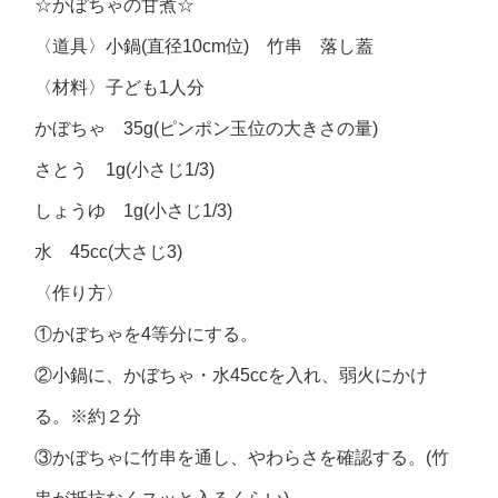
☆かぼちゃの甘煮☆
〈道具〉小鍋(直径10cm位) 竹串 落し蓋
〈材料〉子ども1人分
かぼちゃ 35g(ピンポン玉位の大きさの量)
さとう 1g(小さじ1/3)
しょうゆ 1g(小さじ1/3)
水 45cc(大さじ3)
〈作り方〉
①かぼちゃを4等分にする。
②小鍋に、かぼちゃ・水45ccを入れ、弱火にかけ
る。※約２分
③かぼちゃに竹串を通し、やわらさを確認する。(竹