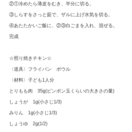
②①冷めたら薄皮をむき、半分に切る。
③しらすをさっと茹で、ザルに上げ水気を切る。
④あたたかいご飯に、②③白ごまを入れ、混ぜる。
完成
☆照り焼きチキン☆
〈道具〉フライパン ボウル
〈材料〉子ども1人分
とりもも肉 35g(ピンポン玉くらいの大きさの量)
しょうが 1g(小さじ1/3)
みりん 1g(小さじ1/3)
しょうゆ 2g(1/2)