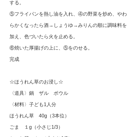
する。
⑤フライパンを熱し油を入れ、④の野菜を炒め、やわ
らかくなったら酒→しょうゆ→みりんの順に調味料を
加え、色づいたら火を止める。
⑥焼いた厚揚げの上に、⑤をのせる。
完成
☆ほうれん草のお浸し☆
〈道具〉鍋 ザル ボウル
〈材料〉子ども1人分
ほうれん草 40g（3本位）
ごま １g（小さじ1/3）