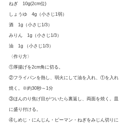
ねぎ 10g(2cm位)
しょうゆ 4g（小さじ1弱）
酒 1g（小さじ1/3）
みりん 1g（小さじ1/3）
油 1g （小さじ1/3）
〈作り方〉
①厚揚げを2cm角に切る。
②フライパンを熱し、弱火にして油を入れ、①を入れ
焼く。※約30秒～1分
③ほんのり焦げ目がついたら裏返し、両面を焼く。皿
に盛り付ける。
④しめじ・にんじん・ピーマン・ねぎをみじん切りに