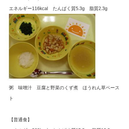
エネルギー116kcal たんぱく質5.3g 脂質2.3g
粥 味噌汁 豆腐と野菜のくず煮 ほうれん草ペース
ト
【普通食】