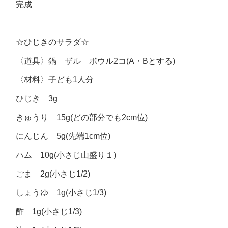
完成
☆ひじきのサラダ☆
〈道具〉鍋 ザル ボウル2コ(A・Bとする)
〈材料〉子ども1人分
ひじき 3g
きゅうり 15g(どの部分でも2cm位)
にんじん 5g(先端1cm位)
ハム 10g(小さじ山盛り１)
ごま 2g(小さじ1/2)
しょうゆ 1g(小さじ1/3)
酢 1g(小さじ1/3)