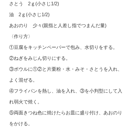
さとう 2ｇ(小さじ1/2)
油 2ｇ(小さじ1/2)
あおのり 少々(親指と人差し指でつまんだ量)
〈作り方〉
①豆腐をキッチンペーパーで包み、水切りをする。
②ねぎをみじん切りにする。
③ボウルに①②と片栗粉・水・みそ・さとうを入れ、
よく混ぜる。
④フライパンを熱し、油を入れ、③を小判型にして入
れ弱火で焼く。
⑤両面きつね色に焼けたらお皿に盛り付け、あおのり
をかける。