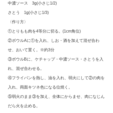
中濃ソース 3g(小さじ1/2)
さとう 1g(小さじ1/3)
〈作り方〉
①とりもも肉を4等分に切る。(1cm角位)
②ボウルAに①を入れ、しお・酒を加えて混ぜ合わ
せ、おいて置く。※約3分
③ボウルBに、ケチャップ・中濃ソース・さとうを入
れ、混ぜ合わせる。
④フライパンを熱し、油を入れ、弱火にして②の肉を
入れ、両面キツネ色になる位焼く。
⑤弱火のまま③を加え、全体にからませ、肉になじん
だら火を止める。