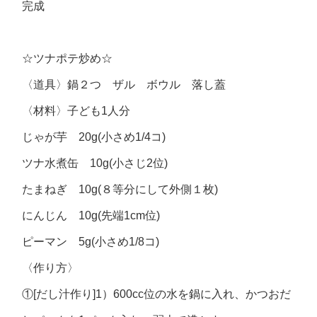
完成
☆ツナポテ炒め☆
〈道具〉鍋２つ ザル ボウル 落し蓋
〈材料〉子ども1人分
じゃが芋 20g(小さめ1/4コ)
ツナ水煮缶 10g(小さじ2位)
たまねぎ 10g(８等分にして外側１枚)
にんじん 10g(先端1cm位)
ピーマン 5g(小さめ1/8コ)
〈作り方〉
①[だし汁作り]1）600cc位の水を鍋に入れ、かつおだ