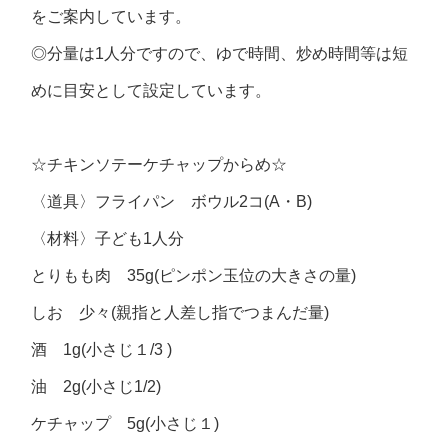
をご案内しています。
◎分量は1人分ですので、ゆで時間、炒め時間等は短
めに目安として設定しています。
☆チキンソテーケチャップからめ☆
〈道具〉フライパン ボウル2コ(A・B)
〈材料〉子ども1人分
とりもも肉 35g(ピンポン玉位の大きさの量)
しお 少々(親指と人差し指でつまんだ量)
酒 1g(小さじ１/3 )
油 2g(小さじ1/2)
ケチャップ 5g(小さじ１)