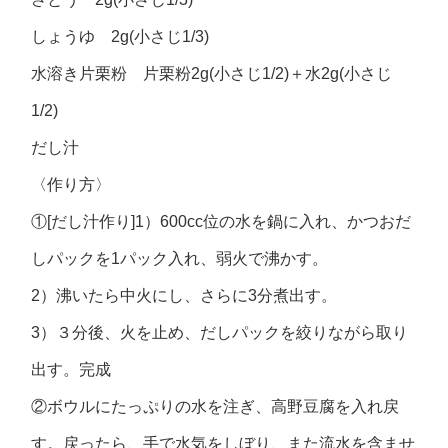
しょうゆ 2g(小さじ1/3)
水溶き片栗粉 片栗粉2g(小さじ1/2)＋水2g(小さじ
1/2)
だし汁
〈作り方〉
①[だし汁作り]1）600cc位の水を鍋に入れ、かつおだ
しパックを1パック入れ、弱火で沸かす。
2）沸いたら中火にし、さらに3分煮出す。
3）３分後、火を止め、だしパックを絞りながら取り
出す。完成
②ボウルにたっぷりの水を注ぎ、高野豆腐を入れ戻
す。戻ったら、手で水気をしぼり、また流水を含ませ