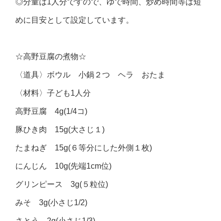
◎分量は1人分ですので、ゆで時間、炒め時間等は短
めに目安として設定しています。
☆高野豆腐の煮物☆
〈道具〉ボウル 小鍋２つ ヘラ おたま
〈材料〉子ども1人分
高野豆腐 4g(1/4コ)
豚ひき肉 15g(大さじ１)
たまねぎ 15g(６等分にした外側１枚)
にんじん 10g(先端1cm位)
グリンピース 3g(５粒位)
みそ 3g(小さじ1/2)
さとう 2g(小さじ1/3)