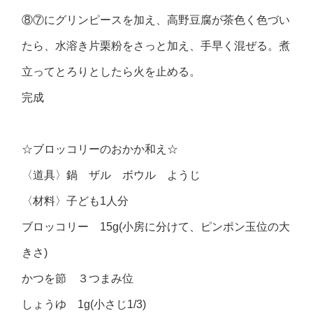
⑧⑦にグリンピースを加え、高野豆腐が茶色く色づい
たら、水溶き片栗粉をさっと加え、手早く混ぜる。煮
立ってとろりとしたら火を止める。
完成
☆ブロッコリーのおかか和え☆
〈道具〉鍋 ザル ボウル ようじ
〈材料〉子ども1人分
ブロッコリー 15g(小房に分けて、ピンポン玉位の大
きさ)
かつを節 ３つまみ位
しょうゆ 1g(小さじ1/3)