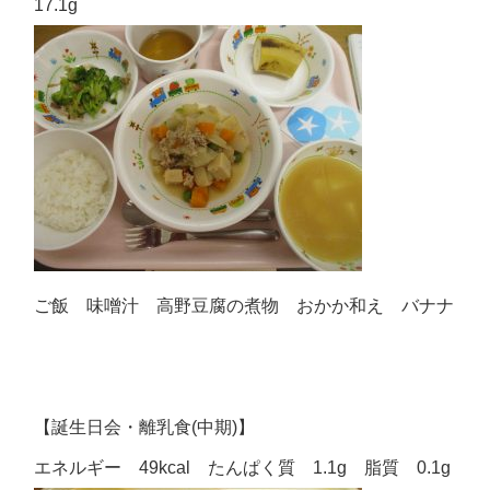
17.1g
ご飯 味噌汁 高野豆腐の煮物 おかか和え バナナ
【誕生日会・離乳食(中期)】
エネルギー 49kcal たんぱく質 1.1g 脂質 0.1g