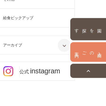
給食ピックアップ
園を探す
アーカイブ
内
入
園
のご案
instagram
公式