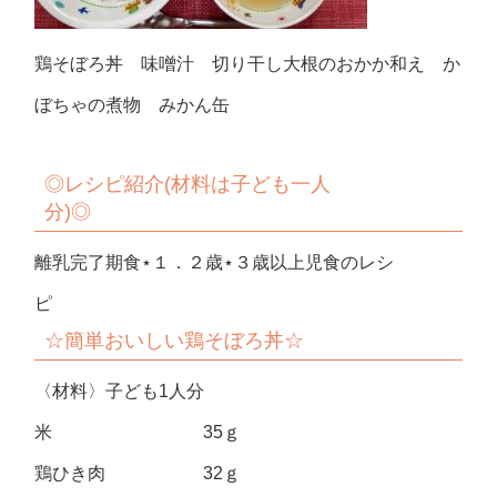
鶏そぼろ丼 味噌汁 切り干し大根のおかか和え か
ぼちゃの煮物 みかん缶
◎
レシピ紹介(材料は子ども一人
分)◎
離乳完了期食⋆１．２歳⋆３歳以上児食のレシ
ピ
☆簡単おいしい
鶏そぼろ丼☆
〈材料〉子ども1人分
米 35ｇ
鶏ひき肉 32ｇ