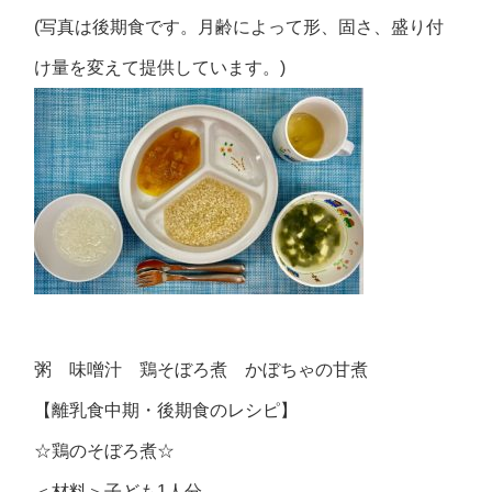
(写真は後期食です。月齢によって形、固さ、盛り付
け量を変えて提供しています。)
粥 味噌汁 鶏そぼろ煮 かぼちゃの甘煮
【離乳食中期・後期食のレシピ】
☆鶏のそぼろ煮☆
＜材料＞子ども1人分