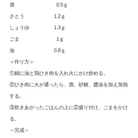
酒 0.5ｇ
さとう 1.2ｇ
しょうゆ 1.3ｇ
ごま 1ｇ
油 0.8ｇ
＜作り方＞
①鍋に油と鶏ひき肉を入れ火にかけ炒める。
②ひき肉に火が通ったら、酒、砂糖、醬油を加え加熱
する。
③炊きあがったごはんの上に②盛り付け、ごまをかけ
る。
～完成～