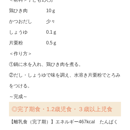
鶏ひき肉 10ｇ
かつおだし 少々
しょうゆ 0.1ｇ
片栗粉 0.5ｇ
＜作り方＞
①鍋に水を入れ、鶏ひき肉を煮る。
②だし・しょうゆで味を調え、水溶き片栗粉でとろみ
をつける。
～完成～
◎完了期食・1.2歳児食・３歳以上児食
【離乳食（完了期）】エネルギー467kcal たんぱく