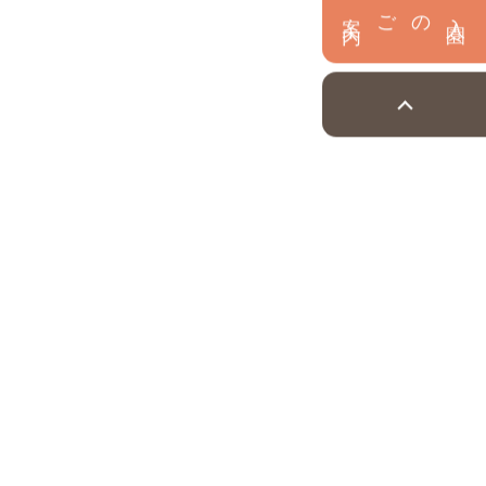
内
入
園
のご案