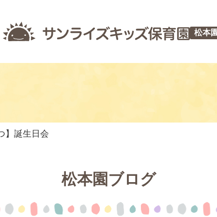
松本
やつ】誕生日会
松本園ブログ