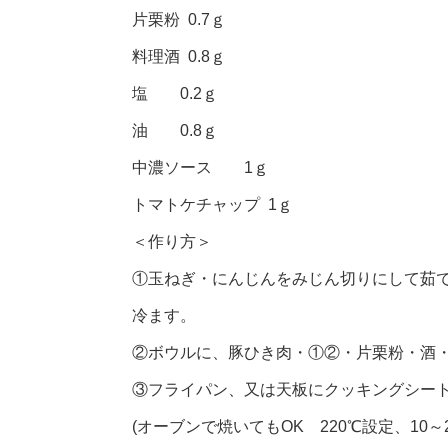
片栗粉 0.7ｇ
料理酒 0.8ｇ
塩 0.2ｇ
油 0.8ｇ
中濃ソース 1ｇ
トマトケチャップ 1ｇ
＜作り方＞
①玉ねぎ・にんじんをみじん切りにして茹
冷ます。
②ボウルに、豚ひき肉・①②・片栗粉・酒
③フライパン、又は天板にクッキングシー
(オーブンで焼いてもOK 220℃設定、10～