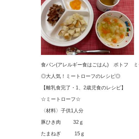
食パン(アレルギー食はごはん) ポトフ
◎
大人気！ミートローフのレシピ
◎
【離乳食完了・
1
、
2
歳児食のレシピ】
☆
ミートローフ
☆
〈材料〉子供1人分
豚ひき肉 32ｇ
たまねぎ 15ｇ