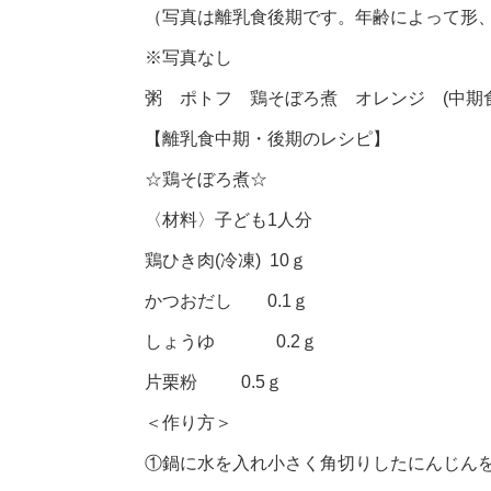
（写真は離乳食後期です。年齢によって形
※写真なし
粥 ポトフ 鶏そぼろ煮 オレンジ (中期
【離乳食中期・後期のレシピ】
☆鶏そぼろ煮☆
〈材料〉子ども1人分
鶏ひき肉(冷凍) 10ｇ
かつおだし 0.1ｇ
しょうゆ 0.2ｇ
片栗粉 0.5ｇ
＜作り方＞
①鍋に水を入れ小さく角切りしたにんじん