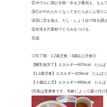
②ボウルに鶏ひき肉・水を少量加え、もん
③①がやわらかくなってきたらみじん切り
④③に②を加え、だし・しょうゆで味を調
⑤水溶き片栗粉でとろみをつける。
完成
◎
完了期・
1.2
歳児食・
3
歳以上児食
◎
【離乳食完了】エネルギー407kcal たんぱく
【1.2歳児食】エネルギー425kcal たんぱく
【３歳以上児】エネルギー480kcal たんぱく
(写真は普通食です。年齢によって盛り付け