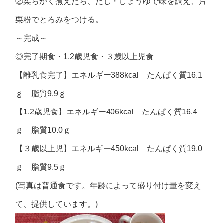
②柔らかく煮えたら、だし・しょうゆで味を調え、片
栗粉でとろみをつける。
～完成～
◎
完了期食・
1.2
歳児食・３歳以上児食
【離乳食完了】エネルギー388kcal たんぱく質16.1
ｇ 脂質9.9ｇ
【1.2歳児食】エネルギー406kcal たんぱく質16.4
ｇ 脂質10.0ｇ
【３歳以上児】エネルギー450kcal たんぱく質19.0
ｇ 脂質9.5ｇ
(写真は普通食です。年齢によって盛り付け量を変え
て、提供しています。)