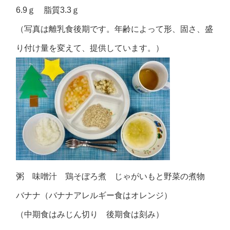
6.9ｇ 脂質3.3ｇ
（写真は離乳食後期です。年齢によって形、固さ、盛
り付け量を変えて、提供しています。）
粥 味噌汁 鶏そぼろ煮 じゃがいもと野菜の煮物
バナナ（バナナアレルギー食はオレンジ）
（中期食はみじん切り 後期食は刻み）