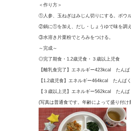
＜作り方＞
①人参、玉ねぎはみじん切りにする。ボウ
②鍋に①を加え、だし・しょうゆで味を調
③水溶き片栗粉でとろみをつける。
～完成～
◎完了期食・1.2歳児食・３歳以上児食
【離乳食完了】エネルギー423kcal たんぱく
【1.2歳児食】エネルギー464kcal たんぱく
【３歳以上児】エネルギー562kcal たんぱく
(写真は普通食です。年齢によって盛り付け