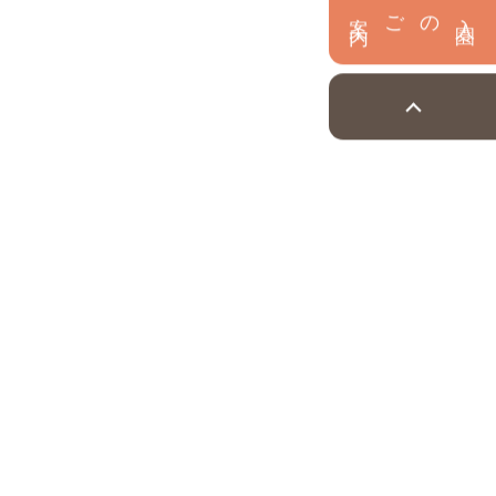
内
入
園
のご案