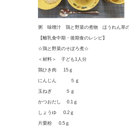
粥 味噌汁 鶏と野菜の煮物 ほうれん草
【離乳食中期・後期食のレシピ】
☆鶏と野菜のそぼろ煮☆
＜材料＞ 子ども1人分
鶏ひき肉 15ｇ
にんじん ５ｇ
玉ねぎ ５ｇ
かつおだし 0.1ｇ
しょうゆ 0.2ｇ
片栗粉 0.5ｇ