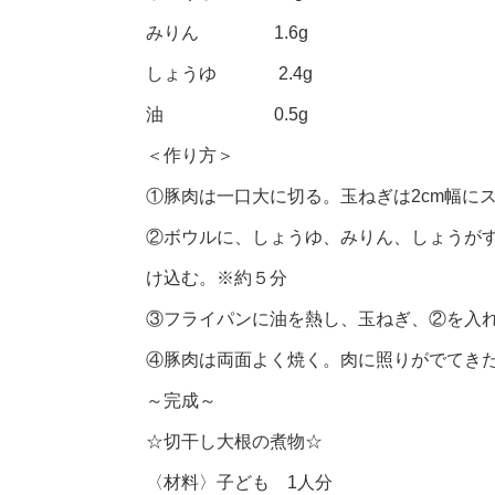
みりん 1.6g
しょうゆ 2.4g
油 0.5g
＜作り方＞
①豚肉は一口大に切る。玉ねぎは2cm幅に
②ボウルに、しょうゆ、みりん、しょうが
け込む。※約５分
③フライパンに油を熱し、玉ねぎ、②を入
④豚肉は両面よく焼く。肉に照りがでてき
～完成～
☆切干し大根の煮物☆
〈材料〉子ども 1人分