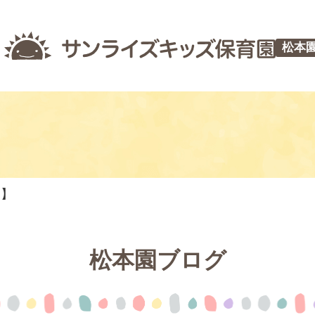
松本
つ】
松本園ブログ