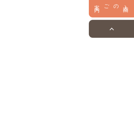
内
入
園
のご案