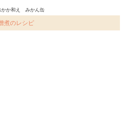
おかか和え みかん缶
噌煮のレシピ