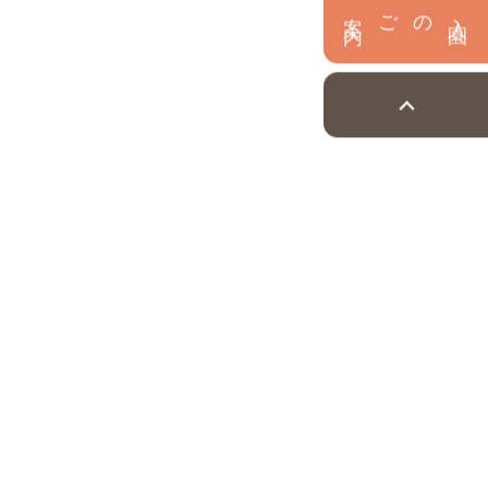
内
入
園
のご案