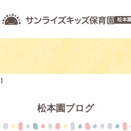
松本
つ】
松本園ブログ