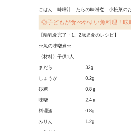
ごはん 味噌汁 たらの味噌煮 小松菜の
◎子どもが食べやすい
魚料理！味
【離乳食完了・1、2歳児食のレシピ】
☆魚の味噌煮☆
〈材料〉子供1人
まだら 32g
しょうが 0.2g
砂糖 0.8ｇ
味噌 2.4ｇ
料理酒 0.8g
みりん 1.2g