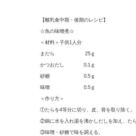
【離乳食中期・後期のレシピ】
☆魚の味噌煮☆
＜材料＞子供1人分
まだら 25ｇ
かつおだし 0.1ｇ
砂糖 0.5ｇ
味噌 0.5ｇ
＜作り方＞
①たらを4等分に切り、皮、骨を取り除く。
②鍋に水を入れ湯を沸かしだしを加え、た
③味噌・砂糖で味を調える。