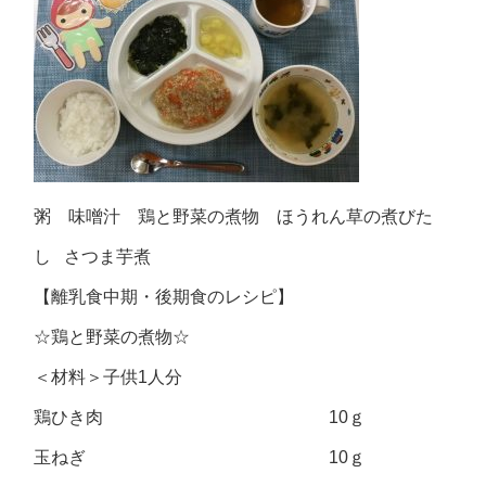
粥 味噌汁 鶏と野菜の煮物 ほうれん草の煮びた
し さつま芋煮
【離乳食中期・後期食のレシピ】
☆鶏と野菜の煮物☆
＜材料＞子供1人分
鶏ひき肉 10ｇ
玉ねぎ 10ｇ