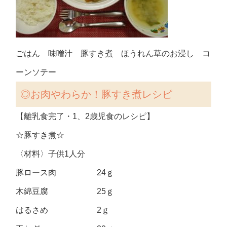
ごはん 味噌汁 豚すき煮 ほうれん草のお浸し コ
ーンソテー
◎お肉やわらか！豚すき煮
レシピ
【離乳食完了・1、2歳児食のレシピ】
☆豚すき煮☆
〈材料〉子供1人分
豚ロース肉 24ｇ
木綿豆腐 25ｇ
はるさめ 2ｇ