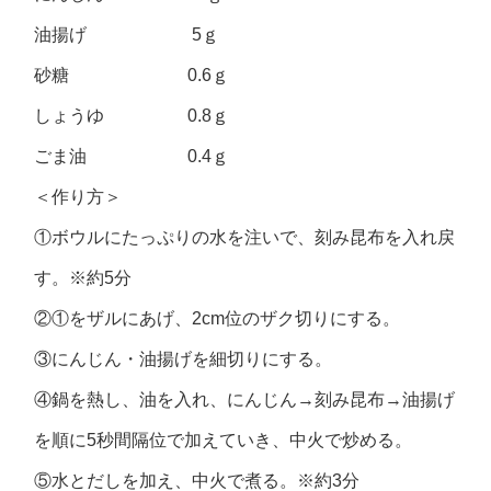
油揚げ 5ｇ
砂糖 0.6ｇ
しょうゆ 0.8ｇ
ごま油 0.4ｇ
＜作り方＞
①ボウルにたっぷりの水を注いで、刻み昆布を入れ戻
す。※約5分
②①をザルにあげ、2cm位のザク切りにする。
③にんじん・油揚げを細切りにする。
④鍋を熱し、油を入れ、にんじん→刻み昆布→油揚げ
を順に5秒間隔位で加えていき、中火で炒める。
⑤水とだしを加え、中火で煮る。※約3分