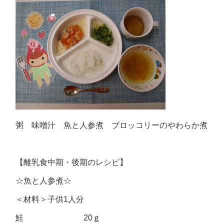
粥 味噌汁 魚と人参煮 ブロッコリーのやわらか煮
【離乳食中期・後期のレシピ】
☆魚と人参煮☆
＜材料＞子供1人分
鮭 20ｇ