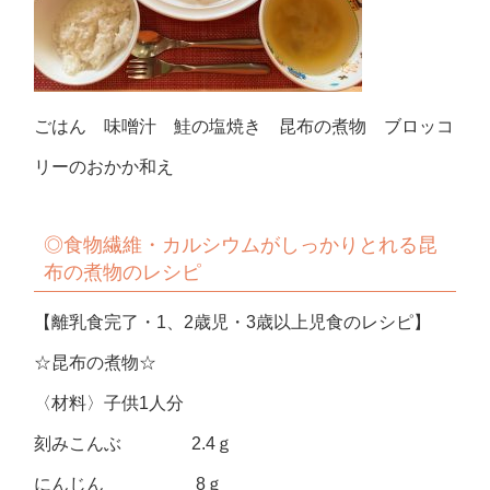
ごはん 味噌汁 鮭の塩焼き 昆布の煮物 ブロッコ
リーのおかか和え
◎食物繊維・カルシウムがしっかりとれる昆
布の煮物のレシピ
【離乳食完了・1、2歳児・3歳以上児食のレシピ】
☆昆布の煮物☆
〈材料〉子供1人分
刻みこんぶ 2.4ｇ
にんじん 8ｇ