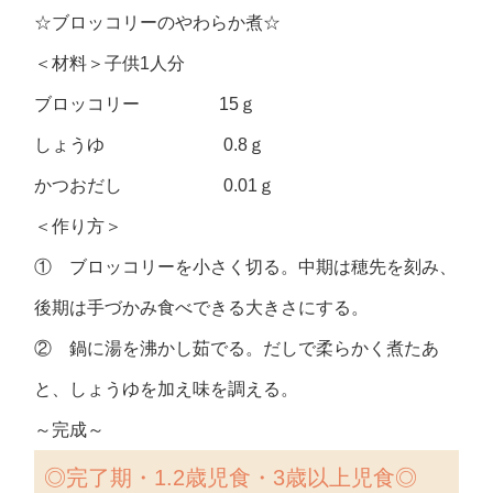
☆ブロッコリーのやわらか煮☆
＜材料＞子供1人分
ブロッコリー 15ｇ
しょうゆ 0.8ｇ
かつおだし 0.01ｇ
＜作り方＞
① ブロッコリーを小さく切る。中期は穂先を刻み、
後期は手づかみ食べできる大きさにする。
② 鍋に湯を沸かし茹でる。だしで柔らかく煮たあ
と、しょうゆを加え味を調える。
～完成～
◎
完了期・1.2歳児食・3歳以上児食◎