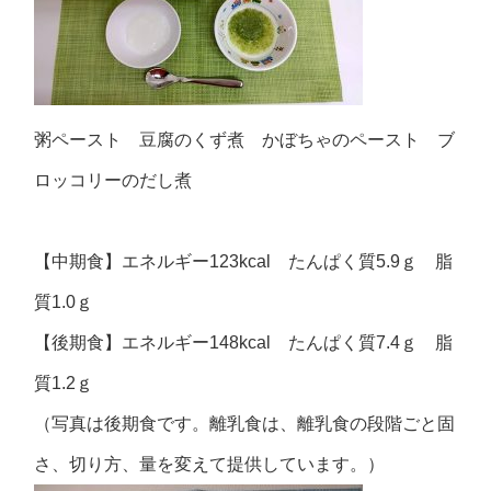
粥ペースト 豆腐のくず煮 かぼちゃのペースト ブ
ロッコリーのだし煮
【中期食】エネルギー123kcal たんぱく質5.9ｇ 脂
質1.0ｇ
【後期食】エネルギー148kcal たんぱく質7.4ｇ 脂
質1.2ｇ
（写真は後期食です。離乳食は、離乳食の段階ごと固
さ、切り方、量を変えて提供しています。）