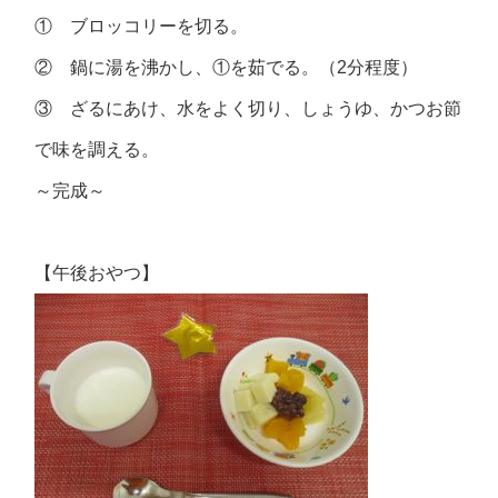
① ブロッコリーを切る。
② 鍋に湯を沸かし、①を茹でる。（2分程度）
③ ざるにあけ、水をよく切り、しょうゆ、かつお節
で味を調える。
～完成～
【午後おやつ】