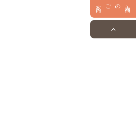
内
入
園
のご案