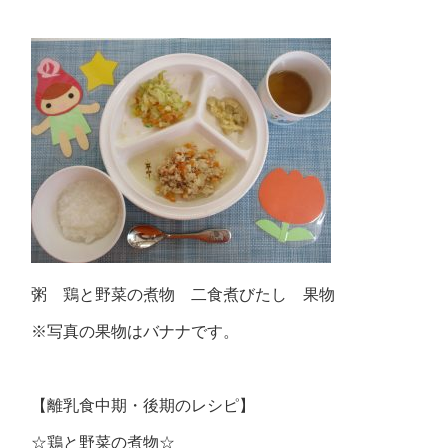
粥 鶏と野菜の煮物 二食煮びたし 果物
※写真の果物はバナナです。
【離乳食中期・後期のレシピ】
☆鶏と野菜の煮物☆