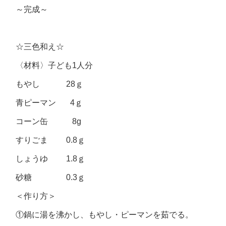
～完成～
☆三色和え☆
〈材料〉子ども1人分
もやし 28ｇ
青ピーマン 4ｇ
コーン缶 8g
すりごま 0.8ｇ
しょうゆ 1.8ｇ
砂糖 0.3ｇ
＜作り方＞
①鍋に湯を沸かし、もやし・ピーマンを茹でる。