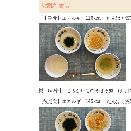
◎離乳食◎
【中期食】エネルギー116kcal たんぱく質3.
粥 味噌汁 じゃがいものそぼろ煮 ほう
【後期食】エネルギー145kcal たんぱく質5.