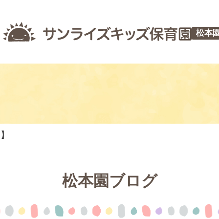
松本
つ】
松本園ブログ