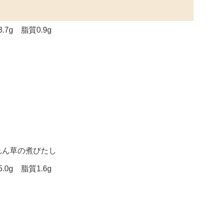
7g 脂質0.9g
れん草の煮びたし
0g 脂質1.6g