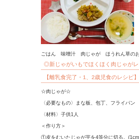
ごはん 味噌汁 肉じゃが ほうれん草のお
◎新
じゃがいもでほくほく肉じゃがレ
【離乳食完了・1、2歳児食のレシピ
☆肉じゃが☆
〈必要なもの〉まな板、包丁、フライパン
〈材料〉子供1人
＜作り方＞
①皮をむいたじゃが芋を4等分に切る。(1c