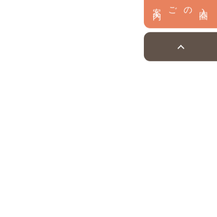
内
入
園
のご案