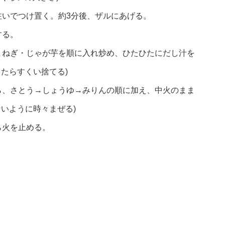
注いでつけ置く。約3分後、ザルにあげる。
する。
まねぎ・じゃが芋を順に入れ炒め、ひたひたにだし汁を
たらすくい捨てる)
ら、さとう→しょうゆ→みりんの順に加え、中火のまま
ないように時々まぜる)
ら火を止める。