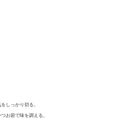
。
気をしっかり切る。
かつお節で味を調える。