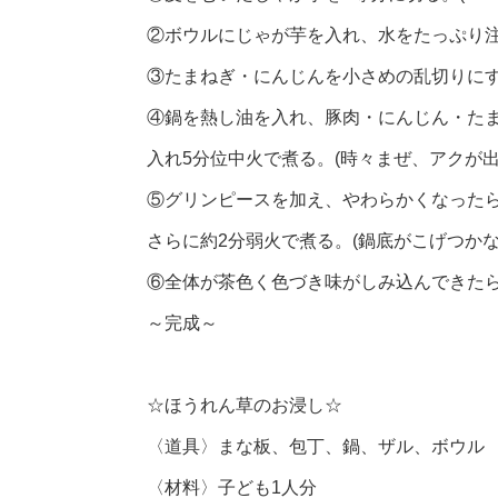
②ボウルにじゃが芋を入れ、水をたっぷり
③たまねぎ・にんじんを小さめの乱切りに
④鍋を熱し油を入れ、豚肉・にんじん・た
入れ5分位中火で煮る。(時々まぜ、アクが出
⑤グリンピースを加え、やわらかくなった
さらに約2分弱火で煮る。(鍋底がこげつか
⑥全体が茶色く色づき味がしみ込んできた
～完成～
☆ほうれん草のお浸し☆
〈道具〉まな板、包丁、鍋、ザル、ボウル
〈材料〉子ども1人分