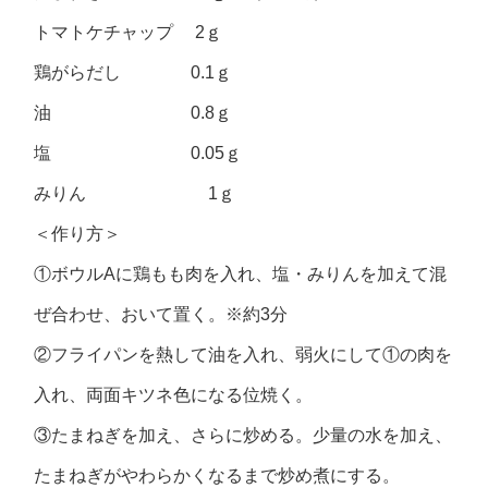
トマトケチャップ 2ｇ
鶏がらだし 0.1ｇ
油 0.8ｇ
塩 0.05ｇ
みりん 1ｇ
＜作り方＞
①ボウルAに鶏もも肉を入れ、塩・みりんを加えて混
ぜ合わせ、おいて置く。※約3分
②フライパンを熱して油を入れ、弱火にして①の肉を
入れ、両面キツネ色になる位焼く。
③たまねぎを加え、さらに炒める。少量の水を加え、
たまねぎがやわらかくなるまで炒め煮にする。