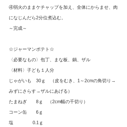
④弱火のままケチャップを加え、全体にからませ、肉
になじんだら2分位煮込む。
～完成～
☆ジャーマンポテト☆
〈必要なもの〉包丁、まな板、鍋、ザル
〈材料〉子ども１人分
じゃがいも 30ｇ （皮をむき、1～2cmの角切り→
みずにさらす→ザルにあげる）
たまねぎ 8ｇ （2cm幅の千切り）
コーン缶 6ｇ
塩 0.1ｇ