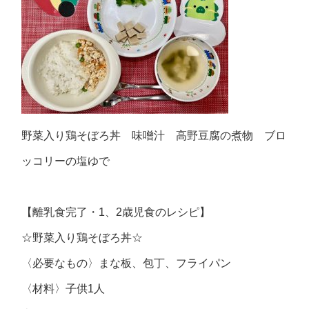
野菜入り鶏そぼろ丼 味噌汁 高野豆腐の煮物 ブロ
ッコリーの塩ゆで
【離乳食完了・1、2歳児食のレシピ】
☆野菜入り鶏そぼろ丼☆
〈必要なもの〉まな板、包丁、フライパン
〈材料〉子供1人