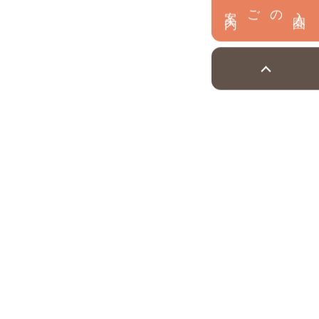
内
入
園
のご案