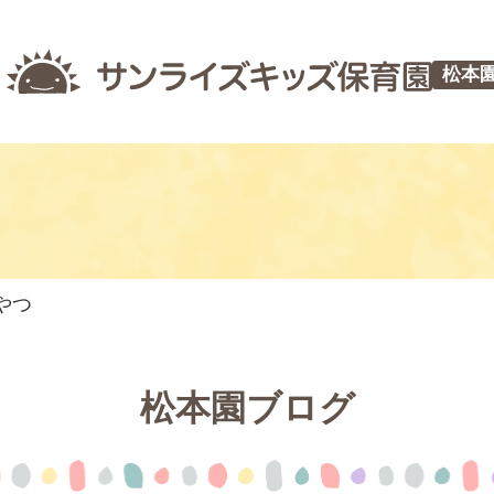
松本
やつ
松本園ブログ