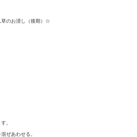
ん草のお浸し（後期）☆
ます。
を混ぜあわせる。