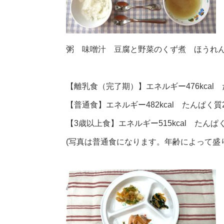
粥 味噌汁 豆腐と野菜のくず煮 ほうれ
【離乳食（完了期）】エネルギー476kcal た
【普通食】エネルギー482kcal たんぱく質20
【3歳以上食】エネルギー515kcal たんぱく質
(写真は普通食になります。年齢によって盛