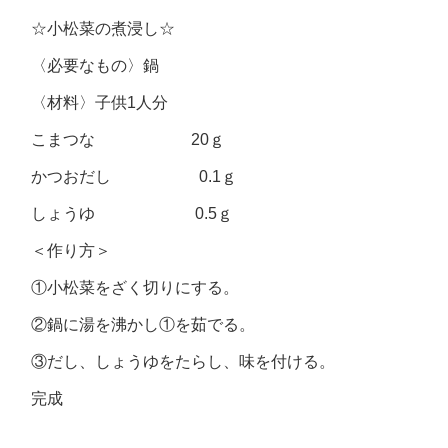
☆小松菜の煮浸し☆
〈必要なもの〉鍋
〈材料〉子供1人分
こまつな 20ｇ
かつおだし 0.1ｇ
しょうゆ 0.5ｇ
＜作り方＞
①小松菜をざく切りにする。
②鍋に湯を沸かし①を茹でる。
③だし、しょうゆをたらし、味を付ける。
完成