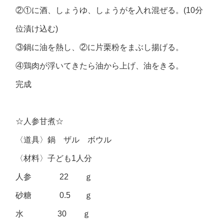
②①に酒、しょうゆ、しょうがを入れ混ぜる。(10分
位漬け込む)
③鍋に油を熱し、②に片栗粉をまぶし揚げる。
④鶏肉が浮いてきたら油から上げ、油をきる。
完成
☆人参甘煮☆
〈道具〉鍋 ザル ボウル
〈材料〉子ども1人分
人参 22 ｇ
砂糖 0.5 ｇ
水 30 ｇ