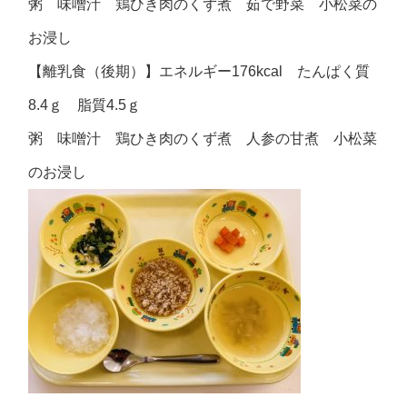
粥 味噌汁 鶏ひき肉のくず煮 茹で野菜 小松菜の
お浸し
【離乳食（後期）】エネルギー176kcal たんぱく質
8.4ｇ 脂質4.5ｇ
粥 味噌汁 鶏ひき肉のくず煮 人参の甘煮 小松菜
のお浸し