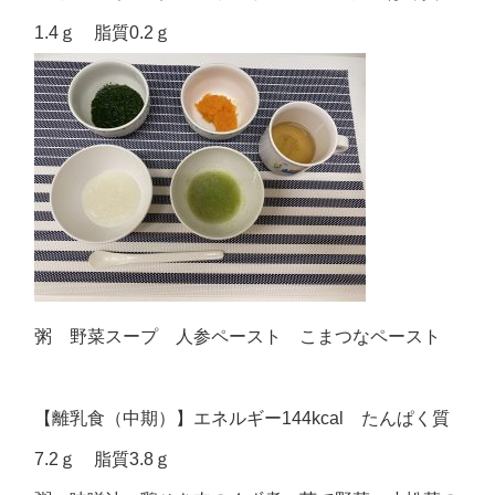
1.4ｇ 脂質0.2ｇ
粥 野菜スープ 人参ペースト こまつなペースト
【離乳食（中期）】エネルギー144kcal たんぱく質
7.2ｇ 脂質3.8ｇ