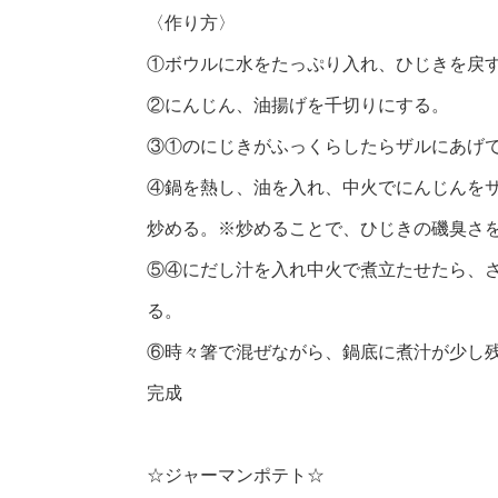
〈作り方〉
①ボウルに水をたっぷり入れ、ひじきを戻
②にんじん、油揚げを千切りにする。
③①のにじきがふっくらしたらザルにあげ
④鍋を熱し、油を入れ、中火でにんじんを
炒める。※炒めることで、ひじきの磯臭さ
⑤④にだし汁を入れ中火で煮立たせたら、
る。
⑥時々箸で混ぜながら、鍋底に煮汁が少し
完成
☆ジャーマンポテト☆