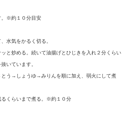
す。※約１０分目安
て、水気をかるく切る。
サッと炒める。続いて油揚げとひじきを入れ２分くらい
を抜いています。
さとう→しょうゆ→みりんを順に加え、弱火にして煮
残るくらいまで煮る。※約１０分