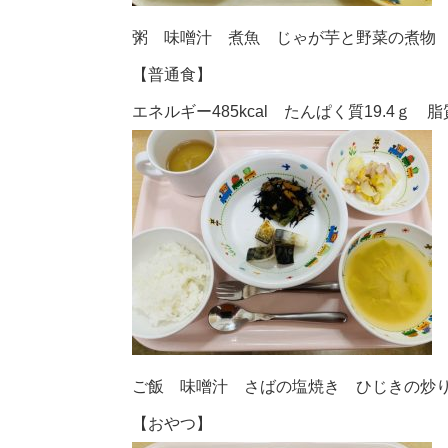
粥 味噌汁 煮魚 じゃが芋と野菜の煮物
【普通食】
エネルギー485kcal たんぱく質19.4ｇ 脂質
ご飯 味噌汁 さばの塩焼き ひじきの炒
【おやつ】