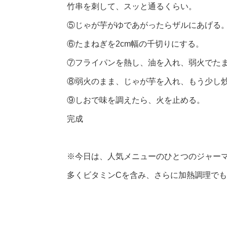
竹串を刺して、スッと通るくらい。
⑤じゃが芋がゆであがったらザルにあげる
⑥たまねぎを2cm幅の千切りにする。
⑦フライパンを熱し、油を入れ、弱火でた
⑧弱火のまま、じゃが芋を入れ、もう少し炒
⑨しおで味を調えたら、火を止める。
完成
※今日は、人気メニューのひとつのジャー
多くビタミンCを含み、さらに加熱調理で