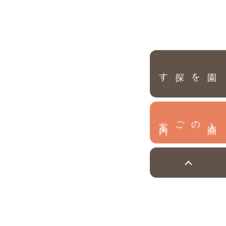
園を探す
内
入
園
のご案