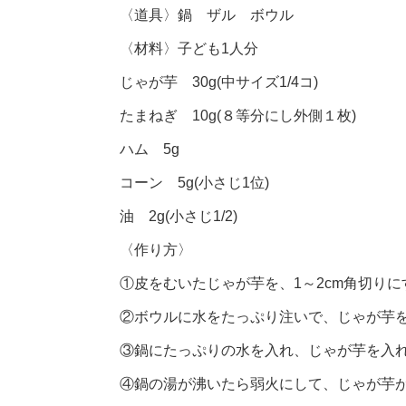
〈道具〉鍋 ザル ボウル
〈材料〉子ども1人分
じゃが芋 30g(中サイズ1/4コ)
たまねぎ 10g(８等分にし外側１枚)
ハム 5g
コーン 5g(小さじ1位)
油 2g(小さじ1/2)
〈作り方〉
①皮をむいたじゃが芋を、1～2cm角切りに
②ボウルに水をたっぷり注いで、じゃが芋
③鍋にたっぷりの水を入れ、じゃが芋を入
④鍋の湯が沸いたら弱火にして、じゃが芋が