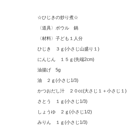
☆ひじきの炒り煮☆
〈道具〉ボウル 鍋
〈材料〉子ども１人分
ひじき ３ｇ(小さじ山盛り１)
にんじん １５ｇ(先端2cm)
油揚げ 5g
油 ２ｇ(小さじ1/3)
かつおだし汁 ２０cc(大さじ１＋小さじ１)
さとう １ｇ(小さじ1/3)
しょうゆ ２ｇ(小さじ1/2)
みりん １ｇ(小さじ1/3)