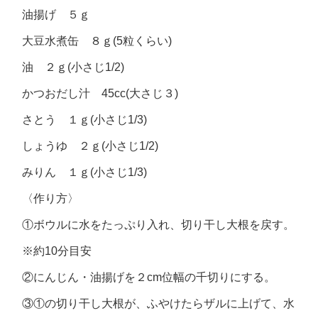
油揚げ ５ｇ
大豆水煮缶 ８ｇ(5粒くらい)
油 ２ｇ(小さじ1/2)
かつおだし汁 45cc(大さじ３)
さとう １ｇ(小さじ1/3)
しょうゆ ２ｇ(小さじ1/2)
みりん １ｇ(小さじ1/3)
〈作り方〉
①ボウルに水をたっぷり入れ、切り干し大根を戻す。
※約10分目安
②にんじん・油揚げを２cm位幅の千切りにする。
③①の切り干し大根が、ふやけたらザルに上げて、水