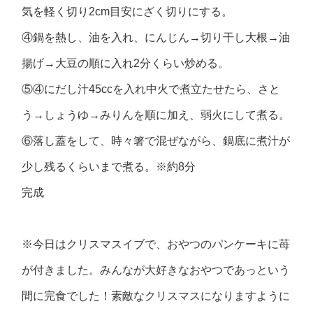
気を軽く切り2cm目安にざく切りにする。
④鍋を熱し、油を入れ、にんじん→切り干し大根→油
揚げ→大豆の順に入れ2分くらい炒める。
⑤④にだし汁45ccを入れ中火で煮立たせたら、さと
う→しょうゆ→みりんを順に加え、弱火にして煮る。
⑥落し蓋をして、時々箸で混ぜながら、鍋底に煮汁が
少し残るくらいまで煮る。※約8分
完成
※今日はクリスマスイブで、おやつのパンケーキに苺
が付きました。みんなが大好きなおやつであっという
間に完食でした！素敵なクリスマスになりますように