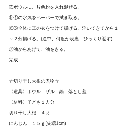
③ボウルに、片栗粉を入れ混ぜる。
⑤①の水気をペーパーで拭き取る。
⑥⑤全体に③の衣をつけて揚げる。浮いてきてから１
～２分揚げる。(途中、何度か表裏、ひっくり返す)
⑦油からあげて、油をきる。
完成
☆切り干し大根の煮物☆
〈道具〉ボウル ザル 鍋 落とし蓋
〈材料〉子ども１人分
切り干し大根 ４ｇ
にんじん １５ｇ(先端1cm)