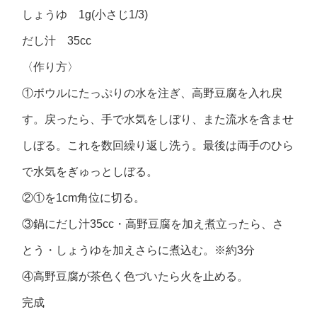
しょうゆ 1g(小さじ1/3)
だし汁 35cc
〈作り方〉
①ボウルにたっぷりの水を注ぎ、高野豆腐を入れ戻
す。戻ったら、手で水気をしぼり、また流水を含ませ
しぼる。これを数回繰り返し洗う。最後は両手のひら
で水気をぎゅっとしぼる。
②①を1cm角位に切る。
③鍋にだし汁35cc・高野豆腐を加え煮立ったら、さ
とう・しょうゆを加えさらに煮込む。※約3分
④高野豆腐が茶色く色づいたら火を止める。
完成