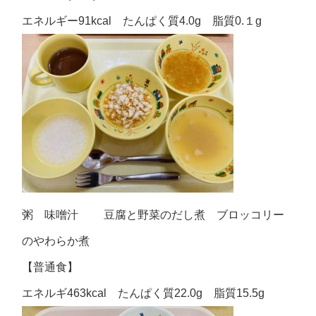
エネルギー91kcal たんぱく質4.0g 脂質0.１g
粥 味噌汁 豆腐と野菜のだし煮 ブロッコリー
のやわらか煮
【普通食】
エネルギ463kcal たんぱく質22.0g 脂質15.5g