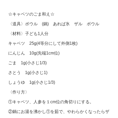
☆キャベツのごま和え☆
〈道具〉ボウル (鍋) あれば氷 ザル ボウル
〈材料〉子ども1人分
キャベツ 25g(4等分にして外側1枚)
にんじん 10g(先端1cm位)
ごま 1g(小さじ1/3)
さとう 1g(小さじ1)
しょうゆ 1g(小さじ1/3)
〈作り方〉
①キャベツ、人参を１cm位の角切りにする。
②鍋にお湯を沸かし①を茹で、やわらかくなったらザ