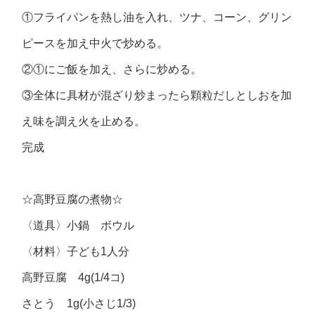
①フライパンを熱し油を入れ、ツナ、コーン、グリン
ピースを加え中火で炒める。
②①にご飯を加え、さらに炒める。
③全体に具材が混ざり炒まったら顆粒だしとしおを加
え味を調え火を止める。
完成
☆高野豆腐の煮物☆
〈道具〉小鍋 ボウル
〈材料〉子ども1人分
高野豆腐 4g(1/4コ)
さとう 1g(小さじ1/3)