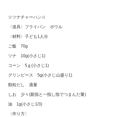
☆ツナチャーハン☆
〈道具〉フライパン ボウル
〈材料〉子ども1人分
ご飯 70g
ツナ 10g(小さじ1)
コーン 5ｇ(小さじ1)
グリンピース 5g(小さじ山盛り1)
顆粒だし 適量
しお 少々(親指と一指し指でつまんだ量)
油 1g(小さじ1/3)
〈作り方〉