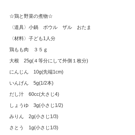
☆鶏と野菜の煮物☆
〈道具〉小鍋 ボウル ザル おたま
〈材料〉子ども1人分
鶏もも肉 ３５ｇ
大根 25g(４等分にして外側１枚分)
にんじん 10g(先端1cm)
いんげん 5g(1/2本)
だし汁 60cc(大さじ4)
しょうゆ 3g(小さじ1/2)
みりん 2g(小さじ1/3)
さとう 1g(小さじ1/3)