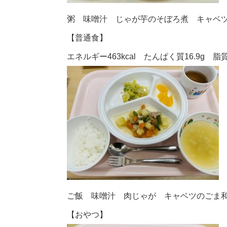
粥 味噌汁 じゃが芋のそぼろ煮 キャベ
【普通食】
エネルギー463kcal たんぱく質16.9g 脂質1
ご飯 味噌汁 肉じゃが キャベツのごま
【おやつ】