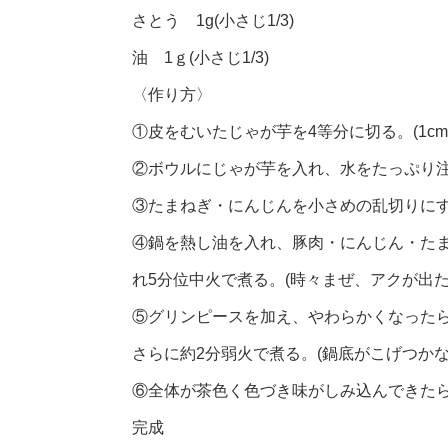
さとう 1g(小さじ1/3)
油 1ｇ(小さじ1/3)
〈作り方〉
①皮をむいたじゃが芋を4等分に切る。(1c
②ボウルにじゃが芋を入れ、水をたっぷり
③たまねぎ・にんじんを小さめの乱切りに
④鍋を熱し油を入れ、豚肉・にんじん・た
れ5分位中火で煮る。(時々まぜ、アクが出た
⑤グリンピースを加え、やわらかくなった
さらに約2分弱火で煮る。(鍋底がこげつか
⑥全体が茶色く色づき味がしみ込んできた
完成