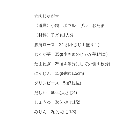
☆肉じゃが☆
〈道具〉小鍋 ボウル ザル おたま
〈材料〉子ども1人分
豚肩ロース 24ｇ(小さじ山盛り１)
じゃが芋 35g(小さめのじゃが芋1/4コ)
たまねぎ 25g(４等分にして外側１枚分)
にんじん 15g(先端1.5cm)
グリンピース 5g(7粒位)
だし汁 60cc(大さじ4)
しょうゆ 3g(小さじ1/2)
みりん 2g(小さじ1/3)