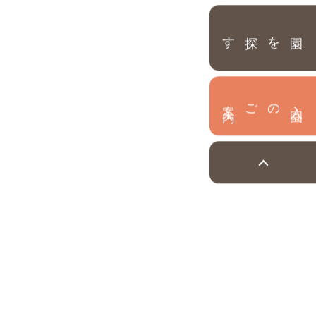
園を探す
内
入
園
のご案