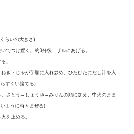
mくらいの大きさ)
注いでつけ置く。約3分後、ザルにあげる。
する。
まねぎ・じゃが芋順に入れ炒め、ひたひたにだし汁を入
らすくい捨てる)
ら、さとう→しょうゆ→みりんの順に加え、中火のまま
ないように時々まぜる)
ら火を止める。