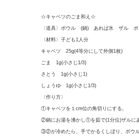
☆キャベツのごま和え☆
〈道具〉ボウル (鍋) あれば氷 ザル ボ
〈材料〉子ども1人分
キャベツ 25g(4等分にして外側1枚)
ごま 1g(小さじ1/3)
さとう 1g(小さじ1)
しょうゆ 1g(小さじ1/3)
〈作り方〉
①キャベツを１cm位の角切りにする。
②鍋にお湯を沸かし①を茹で(1分位)ザル
③②が冷めたら、手でかるくしぼり、ボウ