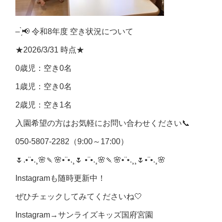
– ̗̀📢 令和8年度 空き状況について
★2026/3/31 時点★
0歳児：空き0名
1歳児：空き0名
2歳児：空き1名
入園希望の方はお気軽にお問い合わせください📞
050-5807-2282（9:00～17:00）
🌷.•¨•.¸🌸🍡🌸•¨•.¸🌷 •¨•.¸🌸🍡🌸•¨•.¸¸🌷•¨•.¸🌸
Instagramも随時更新中！
ぜひチェックしてみてくださいね🤍
Instagram→サンライズキッズ国府宮園