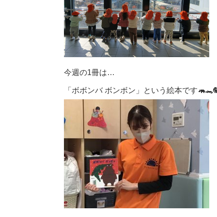
今週の1冊は…
「ボボンバ ボンボン」という絵本です🦛🐊🐘