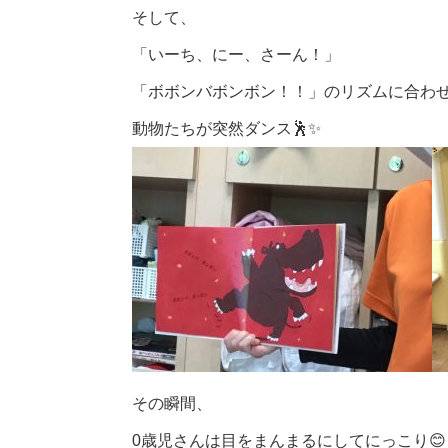
そして、
「いーち、にー、さーん！」
「ボボンバボンボン！！」のリズムに合わ
動物たちが突然ダンス🕺✨
その瞬間、
0歳児さんは目をまんまるにしてにっこり😊