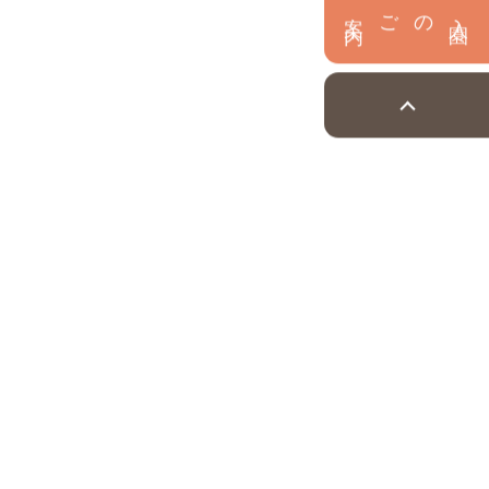
内
入
園
のご案