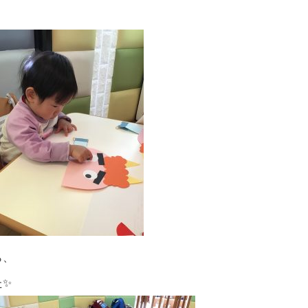
ら、
た✨