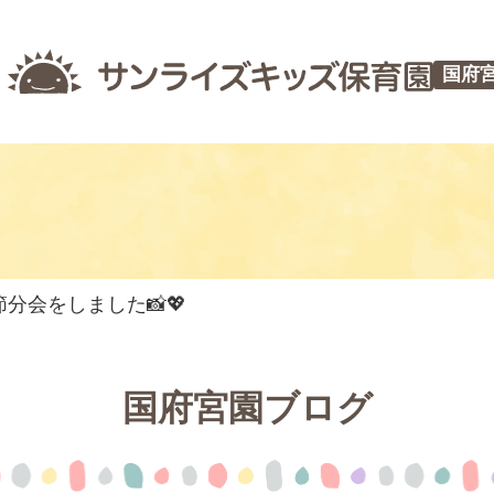
国府
分会をしました📸💖
国府宮園ブログ