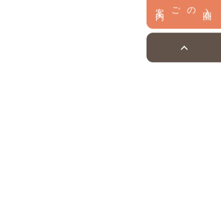
内
入
園
のご案