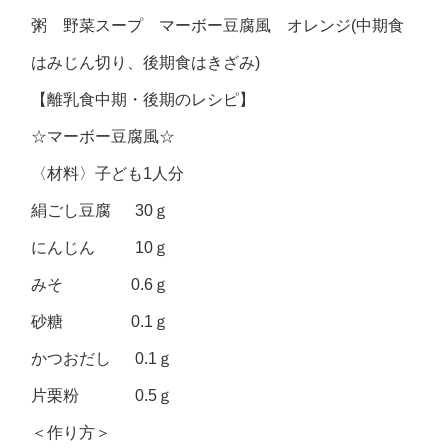
粥 野菜スープ マーボー豆腐風 オレンジ(中期食
はみじん切り、後期食はきざみ)
【離乳食中期・後期のレシピ】
☆マーボー豆腐風☆
〈材料〉子ども1人分
絹ごし豆腐 30ｇ
にんじん 10ｇ
みそ 0.6ｇ
砂糖 0.1ｇ
かつおだし 0.1ｇ
片栗粉 0.5ｇ
＜作り方＞