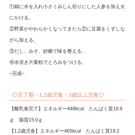
①鍋に水を入れ小さくみじん切りにした人参を加え火
にかける。
②野菜がやわらかくなってきたら②に豆腐をくずしな
がら加える。
③だし、みそ、砂糖で味を整える。
④水溶き片栗粉でとろみをつける。
~完成~
◎
完了期・1.2歳児食・3歳以上児食◎
【離乳食完了】エネルギー448kcal たんぱく質18.9
ｇ 脂質15.0ｇ
【1.2歳児食】エネルギー465kcal たんぱく質19.2