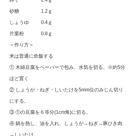
砂糖 1.2ｇ
しょうゆ 0.4ｇ
片栗粉 0.8ｇ
＜作り方＞
米は普通に炊飯する
① 木綿豆腐をペーパーで包み、水気を切る。※約5分
ほど置く
② しょうが・ねぎ・しいたけを5mm位のみじん切り
にする。
③ ①の豆腐を６等分(1cm角)に切る。
④ 鍋を熱し、油を入れ、しょうが→ねぎ→豚ひき肉
→しいたけ