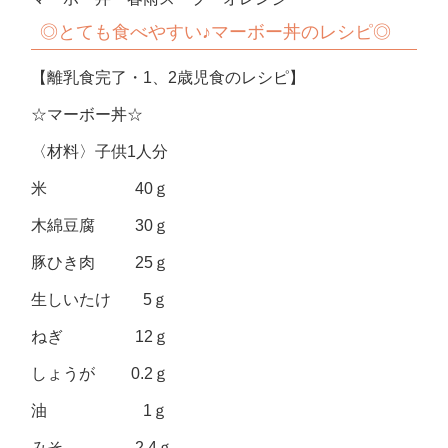
◎
とても食べやすい♪マーボー丼のレシピ◎
【離乳食完了・1、2歳児食のレシピ】
☆マーボー丼☆
〈材料〉子供1人分
米 40ｇ
木綿豆腐 30ｇ
豚ひき肉 25ｇ
生しいたけ 5ｇ
ねぎ 12ｇ
しょうが 0.2ｇ
油 1ｇ
みそ 2.4ｇ