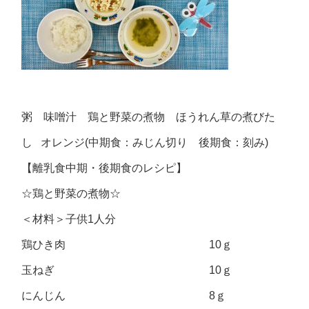
粥 味噌汁 鶏と野菜の煮物 ほうれん草の煮びた
し オレンジ(中期食：みじん切り 後期食：刻み)
【離乳食中期・後期食のレシピ】
☆鶏と野菜の煮物☆
＜材料＞子供1人分
鶏ひき肉 10ｇ
玉ねぎ 10ｇ
にんじん 8ｇ