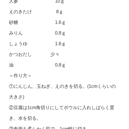
人参 10ｇ
えのきたけ 8ｇ
砂糖 1.6ｇ
みりん 0.8ｇ
しょうゆ 1.6ｇ
かつおだし 少々
油 0.8ｇ
＜作り方＞
①にんじん、玉ねぎ、えのきを切る。(1cmくらいの
大きさ)
②豆腐は1cm角切りにしてボウルに入れしばらく置
き、水を切る。
③春雨を柔らかく茹で、1cm幅に切る。