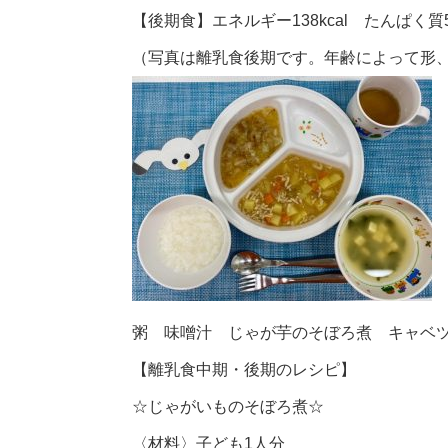
【後期食】エネルギー138kcal たんぱく質5.
（写真は離乳食後期です。年齢によって形
粥 味噌汁 じゃが芋のそぼろ煮 キャベ
【離乳食中期・後期のレシピ】
☆じゃがいものそぼろ煮☆
〈材料〉子ども1人分