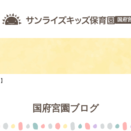
国府
つ】
国府宮園ブログ