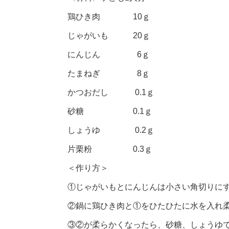
鶏ひき肉 10ｇ
じゃがいも 20ｇ
にんじん 6ｇ
たまねぎ 8ｇ
かつおだし 0.1ｇ
砂糖 0.1ｇ
しょうゆ 0.2ｇ
片栗粉 0.3ｇ
＜作り方＞
①じゃがいもとにんじんは小さい角切りに
②鍋に鶏ひき肉と①をひたひたに水を入れ
③②が柔らかくなったら、砂糖、しょうゆ