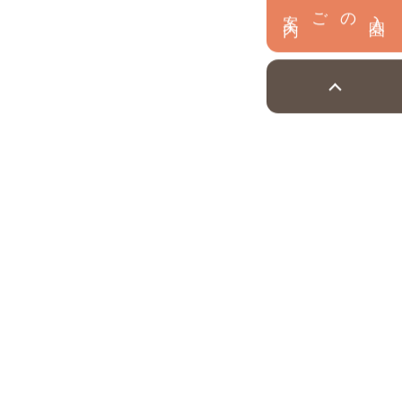
内
入
園
のご案