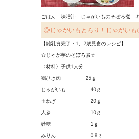
ごはん 味噌汁 じゃがいものそぼろ煮 
◎
じゃがいもとろり！じゃがいも
【離乳食完了・1、2歳児食のレシピ】
☆じゃが芋のそぼろ煮☆
〈材料〉子供1人分
鶏ひき肉 25ｇ
じゃがいも 40ｇ
玉ねぎ 20ｇ
人参 10ｇ
砂糖 1ｇ
みりん 0.8ｇ