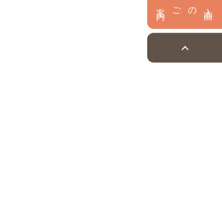
内
入
園
のご案