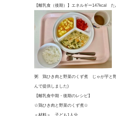
【離乳食（後期）】エネルギー147kcal たん
粥 鶏ひき肉と野菜のくず煮 じゃが芋と野
んで提供しました)
【離乳食中期・後期のレシピ】
☆鶏ひき肉と野菜のくず煮☆
＜材料＞ 子ども1人分