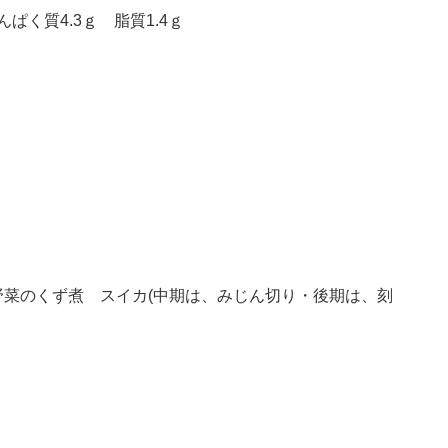
ぱく質4.3ｇ 脂質1.4ｇ
菜のくず煮 スイカ(中期は、みじん切り・後期は、刻