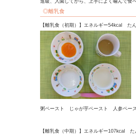
進級、入園してから、上手によく噛んで食
◎離乳食
【離乳食（初期）】エネルギー54kcal たん
粥ペースト じゃが芋ペースト 人参ペー
【離乳食（中期）】エネルギー107kcal たん