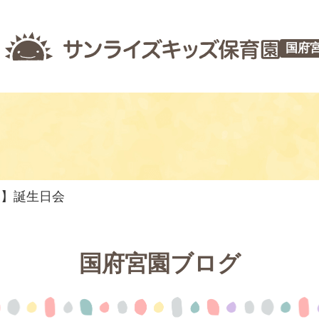
国府
つ】誕生日会
国府宮園ブログ