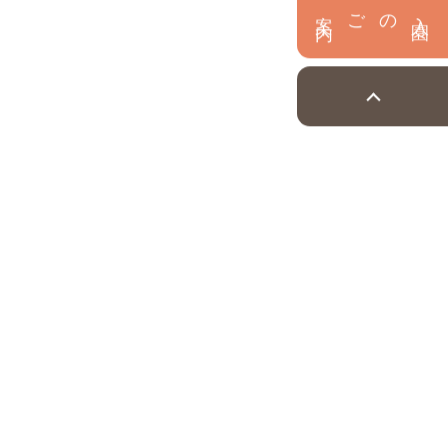
内
入
園
のご案