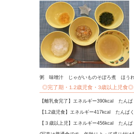
粥 味噌汁 じゃがいものそぼろ煮 ほう
◎完了期・1.2歳児食・3歳以上児食◎
【離乳食完了】エネルギー390kcal たんぱく
【1.2歳児食】エネルギー417kcal たんぱく
【３歳以上児】エネルギー456kcal たんぱく