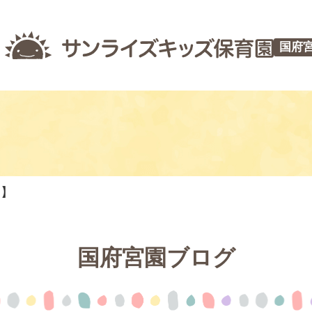
国府
つ】
国府宮園ブログ