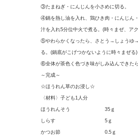
③たまねぎ・にんじんを小さめに切る。
④鍋を熱し油を入れ、鶏ひき肉・にんじん
汁を入れ5分位中火で煮る。(時々まぜ、ア
⑤やわらかくなったら、さとう→しょうゆ
る。(鍋底がこげつかないように時々まぜる)
⑥全体が茶色く色づき味がしみ込んできた
～完成～
☆ほうれん草のお浸し☆
〈材料〉子ども1人分
ほうれんそう 35ｇ
しらす 5ｇ
かつお節 0.5ｇ