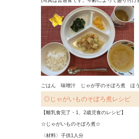
(写真は普通食です。年齢によって盛り付け
ごはん 味噌汁 じゃが芋のそぼろ煮 ほ
◎じゃがいものそぼろ煮レシピ
【離乳食完了・1、2歳児食のレシピ】
☆じゃがいものそぼろ煮☆
〈材料〉子供1人分