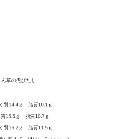
れん草の煮びたし
質14.4ｇ 脂質10.1ｇ
質15.6ｇ 脂質10.7ｇ
質16.2ｇ 脂質11.5ｇ