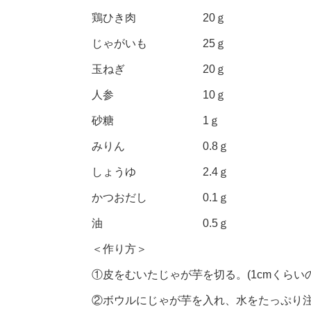
鶏ひき肉 20ｇ
じゃがいも 25ｇ
玉ねぎ 20ｇ
人参 10ｇ
砂糖 1ｇ
みりん 0.8ｇ
しょうゆ 2.4ｇ
かつおだし 0.1ｇ
油 0.5ｇ
＜作り方＞
①皮をむいたじゃが芋を切る。(1cmくらい
②ボウルにじゃが芋を入れ、水をたっぷり