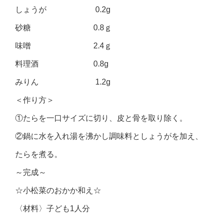
しょうが 0.2g
砂糖 0.8ｇ
味噌 2.4ｇ
料理酒 0.8g
みりん 1.2g
＜作り方＞
①たらを一口サイズに切り、皮と骨を取り除く。
②鍋に水を入れ湯を沸かし調味料としょうがを加え、
たらを煮る。
～完成～
☆小松菜のおかか和え☆
〈材料〉子ども1人分