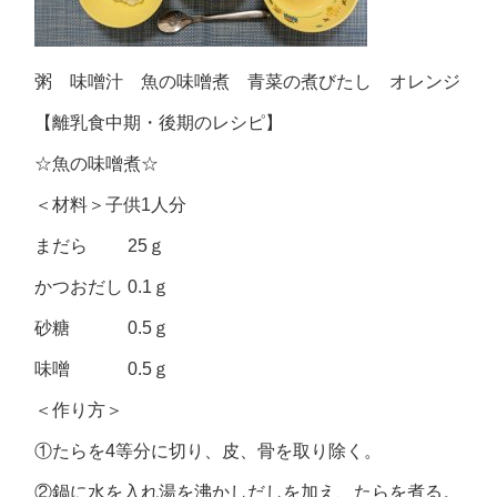
粥 味噌汁 魚の味噌煮 青菜の煮びたし オレンジ
【離乳食中期・後期のレシピ】
☆魚の味噌煮☆
＜材料＞子供1人分
まだら 25ｇ
かつおだし 0.1ｇ
砂糖 0.5ｇ
味噌 0.5ｇ
＜作り方＞
①たらを4等分に切り、皮、骨を取り除く。
②鍋に水を入れ湯を沸かしだしを加え、たらを煮る。