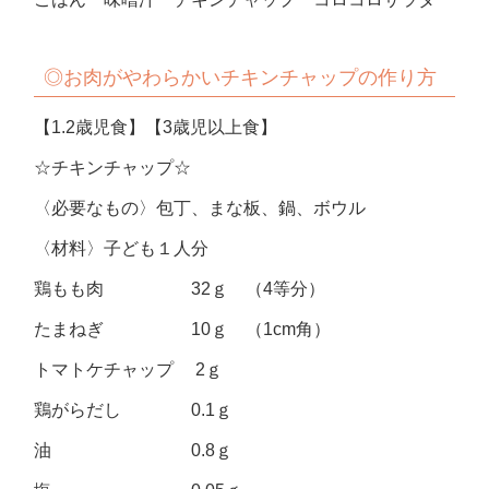
◎お肉がやわらかいチキンチャップの作り方
【1.2歳児食】【3歳児以上食】
☆チキンチャップ☆
〈必要なもの〉包丁、まな板、鍋、ボウル
〈材料〉子ども１人分
鶏もも肉 32ｇ （4等分）
たまねぎ 10ｇ （1cm角）
トマトケチャップ 2ｇ
鶏がらだし 0.1ｇ
油 0.8ｇ