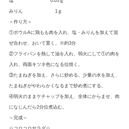
塩 0.05ｇ
みりん 1ｇ
＜作り方＞
①ボウルAに鶏もも肉を入れ、塩・みりんを加えて混
ぜ合わせ、おいて置く。※約3分
②フライパンを熱して油を入れ、弱火にして①の肉を
入れ、両面キツネ色になる位焼く。
③たまねぎを加え、さらに炒める。少量の水を加え、
たまねぎがやわらかくなるまで炒め煮にする。
④弱火のままケチャップを加え、全体にからませ、肉
になじんだら2分位煮込む。
～完成～
☆コロコロサラダ☆