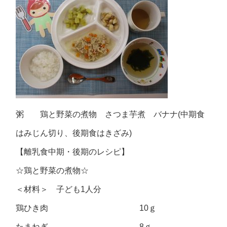
粥 鶏と野菜の煮物 さつま芋煮 バナナ(中期食
はみじん切り、後期食はきざみ)
【離乳食中期・後期のレシピ】
☆鶏と野菜の煮物☆
＜材料＞ 子ども1人分
鶏ひき肉 10ｇ
たまねぎ 8ｇ