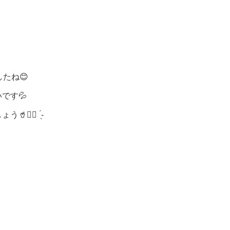
たね😊
です💦
✊🏻 ̖́-