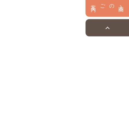
内
入
園
のご案