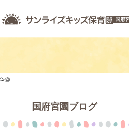
国府
🎂
国府宮園ブログ