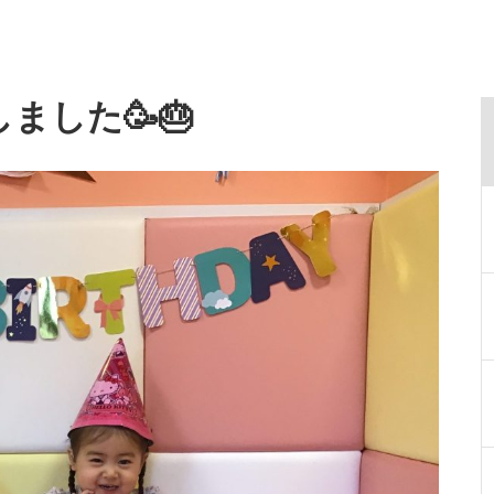
ました🥳🎂