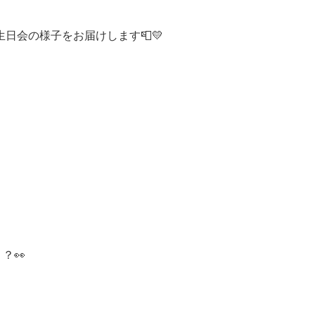
生日会の様子をお届けします📮💛
？👀