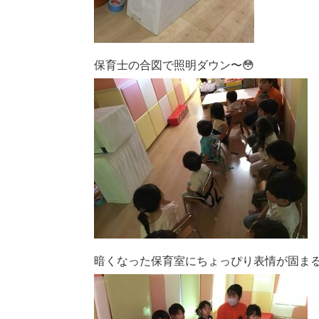
保育士の合図で照明ダウン〜😳
暗くなった保育室にちょっぴり表情が固まる