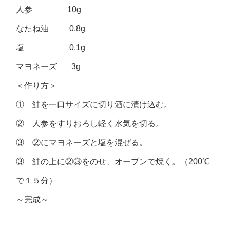
人参 10g
なたね油 0.8g
塩 0.1g
マヨネーズ 3g
＜作り方＞
① 鮭を一口サイズに切り酒に漬け込む。
② 人参をすりおろし軽く水気を切る。
③ ②にマヨネーズと塩を混ぜる。
③ 鮭の上に②③をのせ、オーブンで焼く。（200℃
で１５分）
～完成～