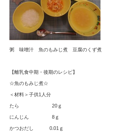
粥 味噌汁 魚のもみじ煮 豆腐のくず煮
【離乳食中期・後期のレシピ】
☆魚のもみじ煮☆
＜材料＞子供1人分
たら 20ｇ
にんじん 8ｇ
かつおだし 0.01ｇ