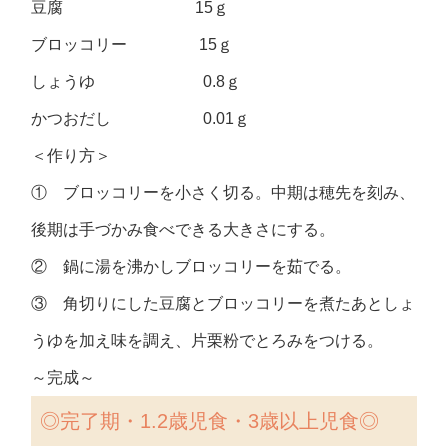
豆腐 15ｇ
ブロッコリー 15ｇ
しょうゆ 0.8ｇ
かつおだし 0.01ｇ
＜作り方＞
① ブロッコリーを小さく切る。中期は穂先を刻み、
後期は手づかみ食べできる大きさにする。
② 鍋に湯を沸かしブロッコリーを茹でる。
③ 角切りにした豆腐とブロッコリーを煮たあとしょ
うゆを加え味を調え、片栗粉でとろみをつける。
～完成～
◎
完了期・1.2歳児食・3歳以上児食◎