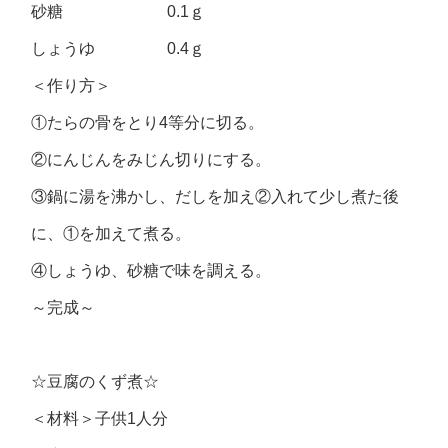
砂糖 0.1ｇ
しょうゆ 0.4ｇ
＜作り方＞
①たらの骨をとり4等分に切る。
②にんじんをみじん切りにする。
③鍋に湯を沸かし、だしを加え②入れて少し煮た後
に、①を加えて煮る。
④しょうゆ、砂糖で味を調える。
～完成～
☆豆腐のくず煮☆
＜材料＞子供1人分