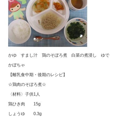
かゆ すまし汁 鶏のそぼろ煮 白菜の煮浸し ゆで
かぼちゃ
【離乳食中期・後期のレシピ】
☆鶏肉のそぼろ煮☆
〈材料〉子供1人
鶏ひき肉 15g
しょうゆ 0.3g