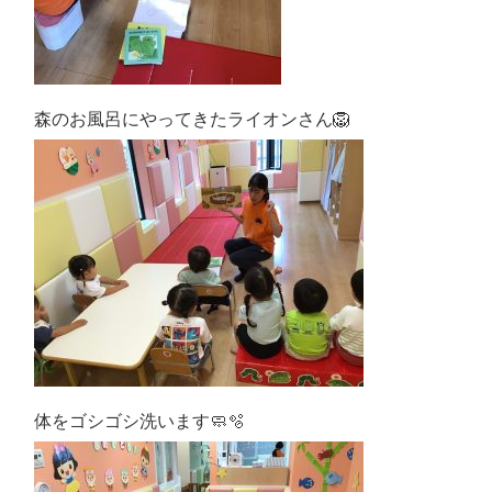
森のお風呂にやってきたライオンさん🦁
体をゴシゴシ洗います🧼🫧