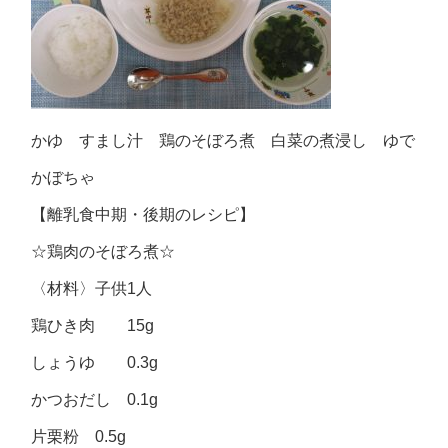
かゆ すまし汁 鶏のそぼろ煮 白菜の煮浸し ゆで
かぼちゃ
【離乳食中期・後期のレシピ】
☆鶏肉のそぼろ煮☆
〈材料〉子供1人
鶏ひき肉 15g
しょうゆ 0.3g
かつおだし 0.1g
片栗粉 0.5g