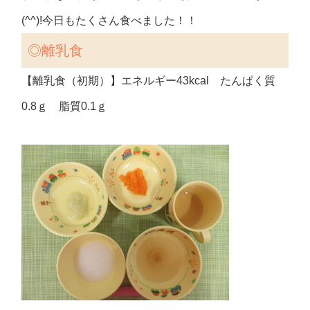
(^^)!今日もたくさん食べました！！
◎離乳食
【離乳食（初期）】エネルギー43kcal たんぱく質
0.8ｇ 脂質0.1ｇ