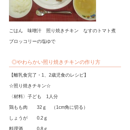
ごはん 味噌汁 照り焼きチキン なすのトマト煮
ブロッコリーの塩ゆで
◎やわらかい
照り焼きチキンの作り方
【離乳食完了・1、2歳児食のレシピ】
☆照り焼きチキン☆
〈材料〉子ども 1人分
鶏もも肉 32ｇ （1cm角に切る）
しょうが 0.2ｇ
料理酒 0.8ｇ