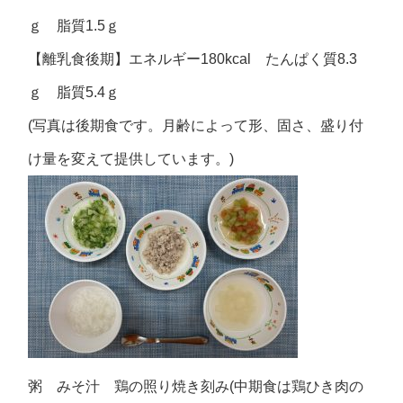
ｇ 脂質1.5ｇ
【離乳食後期】エネルギー180kcal たんぱく質8.3
ｇ 脂質5.4ｇ
(写真は後期食です。月齢によって形、固さ、盛り付
け量を変えて提供しています。)
粥 みそ汁 鶏の照り焼き刻み(中期食は鶏ひき肉の