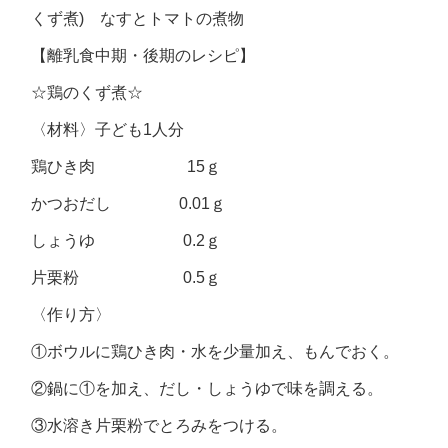
くず煮) なすとトマトの煮物
【離乳食中期・後期のレシピ】
☆鶏のくず煮☆
〈材料〉子ども1人分
鶏ひき肉 15ｇ
かつおだし 0.01ｇ
しょうゆ 0.2ｇ
片栗粉 0.5ｇ
〈作り方〉
①ボウルに鶏ひき肉・水を少量加え、もんでおく。
②鍋に①を加え、だし・しょうゆで味を調える。
③水溶き片栗粉でとろみをつける。