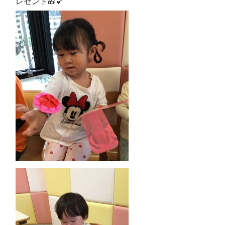
レゼント🎁︎‪💕