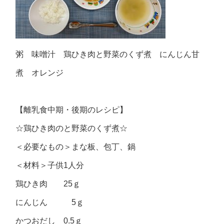
粥 味噌汁 鶏ひき肉と野菜のくず煮 にんじん甘
煮 オレンジ
【離乳食中期・後期のレシピ】
☆鶏ひき肉のと野菜のくず煮☆
＜必要なもの＞まな板、包丁、鍋
＜材料＞子供1人分
鶏ひき肉 25ｇ
にんじん 5ｇ
かつおだし 0.5ｇ