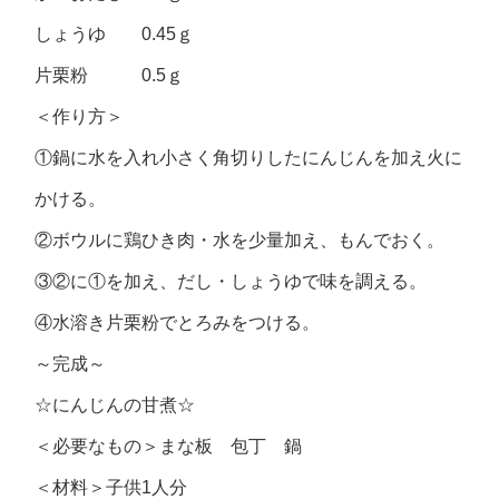
しょうゆ 0.45ｇ
片栗粉 0.5ｇ
＜作り方＞
①鍋に水を入れ小さく角切りしたにんじんを加え火に
かける。
②ボウルに鶏ひき肉・水を少量加え、もんでおく。
③②に①を加え、だし・しょうゆで味を調える。
④水溶き片栗粉でとろみをつける。
～完成～
☆にんじんの甘煮☆
＜必要なもの＞まな板 包丁 鍋
＜材料＞子供1人分