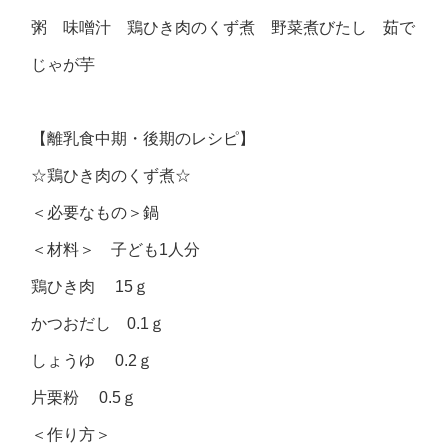
粥 味噌汁 鶏ひき肉のくず煮 野菜煮びたし 茹で
じゃが芋
【離乳食中期・後期のレシピ】
☆鶏ひき肉のくず煮☆
＜必要なもの＞鍋
＜材料＞ 子ども1人分
鶏ひき肉 15ｇ
かつおだし 0.1ｇ
しょうゆ 0.2ｇ
片栗粉 0.5ｇ
＜作り方＞