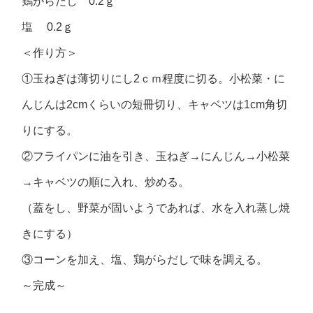
鶏がらだし 0.2ｇ
塩 0.2ｇ
＜作り方＞
①玉ねぎは薄切りにし2ｃｍ程度に切る。小松菜・に
んじんは2cmくらいの短冊切り、キャベツは1cm角切
りにする。
②フライパンに油を引き、玉ねぎ→にんじん→小松菜
→キャベツの順に入れ、炒める。
（蓋をし、野菜が固いようであれば、水を入れ蒸し焼
きにする）
③コーンを加え、塩、鶏がらだしで味を調える。
～完成～