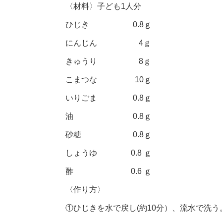
〈材料〉子ども1人分
ひじき 0.8ｇ
にんじん 4ｇ
きゅうり 8ｇ
こまつな 10ｇ
いりごま 0.8ｇ
油 0.8ｇ
砂糖 0.8ｇ
しょうゆ 0.8 ｇ
酢 0.6 ｇ
〈作り方〉
①ひじきを水で戻し(約10分）、流水で洗う