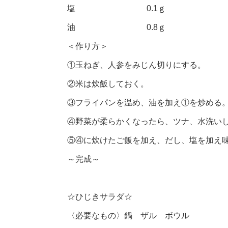
塩 0.1ｇ
油 0.8ｇ
＜作り方＞
①玉ねぎ、人参をみじん切りにする。
②米は炊飯しておく。
③フライパンを温め、油を加え①を炒める
④野菜が柔らかくなったら、ツナ、水洗い
⑤④に炊けたご飯を加え、だし、塩を加え
～完成～
☆ひじきサラダ☆
〈必要なもの〉鍋 ザル ボウル