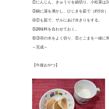
②にんじん、きゅうりを細切り、小松菜は2
③鍋に湯を沸かし、ひじきを茹で（約5分）
④②も茹で、ザルにあげ水きりをする。
⑤調味料を合わせておく。
⑥③④の水をよく切り、⑤とごまを一緒に
～完成～
【午後おやつ】