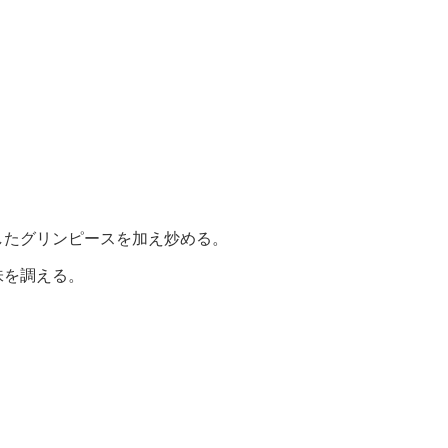
。
したグリンピースを加え炒める。
味を調える。