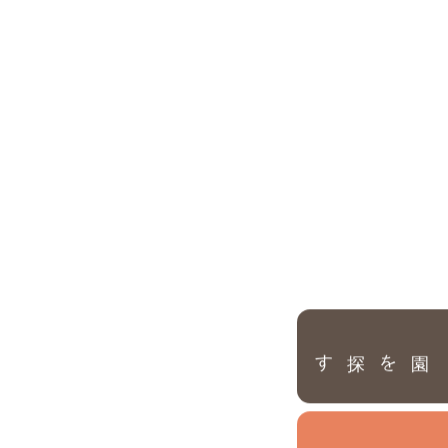
園を探す
内
入
園
のご案