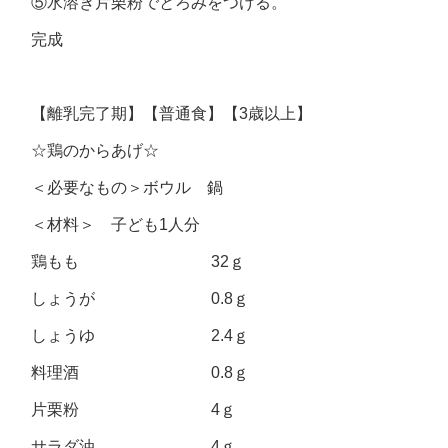
⑤水溶き片栗粉でとろみをつける。
完成
【離乳完了期】【普通食】【3歳以上】
☆鶏のからあげ☆
＜必要なもの＞ボウル 鍋
＜材料＞ 子ども1人分
鶏もも 32ｇ
しょうが 0.8ｇ
しょうゆ 2.4ｇ
料理酒 0.8ｇ
片栗粉 4ｇ
サラダ油 4ｇ