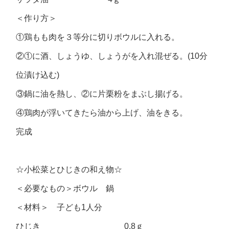
＜作り方＞
①鶏もも肉を３等分に切りボウルに入れる。
②①に酒、しょうゆ、しょうがを入れ混ぜる。(10分
位漬け込む)
③鍋に油を熱し、②に片栗粉をまぶし揚げる。
④鶏肉が浮いてきたら油から上げ、油をきる。
完成
☆小松菜とひじきの和え物☆
＜必要なもの＞ボウル 鍋
＜材料＞ 子ども1人分
ひじき 0.8ｇ