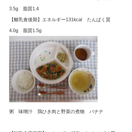
3.5g 脂質1.4
【離乳食後期】エネルギー131kcal たんぱく質
4.0g 脂質1.5g
粥 味噌汁 鶏ひき肉と野菜の煮物 バナナ