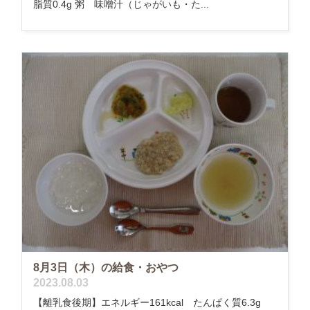
脂質0.4g 粥 味噌汁（じゃがいも・た...
8月3日（木）の給食・おやつ
2023.08.03
【離乳食後期】エネルギー161kcal たんぱく質6.3g