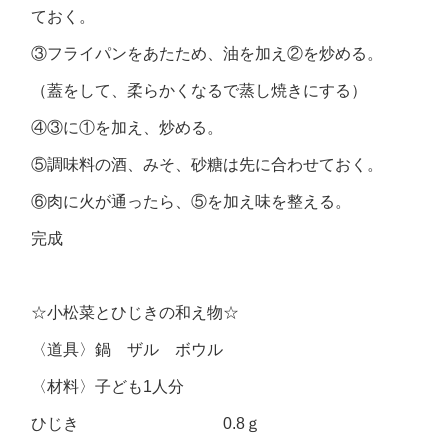
ておく。
③フライパンをあたため、油を加え②を炒める。
（蓋をして、柔らかくなるで蒸し焼きにする）
④③に①を加え、炒める。
⑤調味料の酒、みそ、砂糖は先に合わせておく。
⑥肉に火が通ったら、⑤を加え味を整える。
完成
☆小松菜とひじきの和え物☆
〈道具〉鍋 ザル ボウル
〈材料〉子ども1人分
ひじき 0.8ｇ